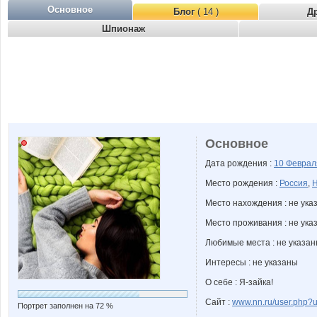
Основное
Блог
( 14 )
Д
Шпионаж
Основное
Дата рождения :
10 Февра
Место рождения :
Россия
,
Н
Место нахождения : не ука
Место проживания : не ука
Любимые места : не указа
Интересы : не указаны
О себе : Я-зайка!
Сайт :
www.nn.ru/user.php
Портрет заполнен на 72 %