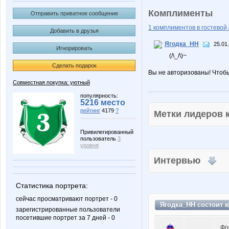
Комплименты
Отправить приватное сообщение
1 комплиментов в гостевой 
Добавить в друзья
Ягодка_НН
25.01
Игнорировать
(/\_/\)~
Сделать подарок
Вы не авторизованы! Чтоб
Совместная покупка: уютный
популярность:
5216 место
рейтинг
4179
?
Метки лидеров
Привилегированный
пользователь
3
уровня
Интервью
Статистика портрета:
сейчас просматривают портрет - 0
Ягодка_НН состоит 
зарегистрированные пользователи
посетившие портрет за 7 дней - 0
Фо