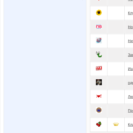
Кл
Но
Ни
За
Ищ
од
Лю
Пр
Кл